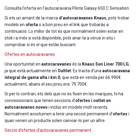
Consulta l’oferta en l’autocaravana Pilote Galaxy 650 C Sensation
Si ets un amant de la marca
d’autocaravanes Knaus
, pots trobar
models en
oferta
o a bon preu en el link que trobaràs a
continuació. Lo millor de tot és que normalment solen estar en
stok i a més si està disponible, pots anar-la a verue in situ i
comprobar si és el que estàs buscant.
Ofertes en autocaravanes
Una oportunitat en
autocaravanes
és la
Knaus Sun Liner 700 LG
,
ja que està actualmente en
Oultlet
. Es tracta d’una
autocaravana
integral de gama alta i km 0
, que està en venda per 66.990€
actualment, abans el seu preu era: 79.700€.
Si per lo contrari, ets dels que no es fixen en les marques, hi ha
concessionaris que tenen seccions d’
ofertes i outlet en
autocaravanes noves
i inclús en models molt recents.
Normalment acostumen a tenir una secció permanent d’
ofertes
i
quan venen un producte solen canviar-lo per un altre.
Secció d’ofertes d’autocaravanes permanent