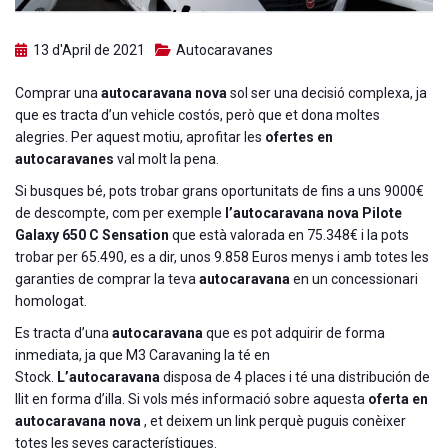
13 d'April de 2021
Autocaravanes
Comprar una
autocaravana nova
sol ser una decisió complexa, ja
que es tracta d’un vehicle costós, però que et dona moltes
alegries. Per aquest motiu, aprofitar les
ofertes en
autocaravanes
val molt la pena.
Si busques bé, pots trobar grans oportunitats de fins a uns 9000€
de descompte, com per exemple
l’autocaravana nova Pilote
Galaxy 650 C Sensation
que està valorada en 75.348€ i la pots
trobar per 65.490, es a dir, unos 9.858 Euros menys i amb totes les
garanties de comprar la teva
autocaravana
en un concessionari
homologat.
Es tracta d’una
autocaravana
que es pot adquirir de forma
inmediata, ja que M3 Caravaning la té en
Stock.
L’autocaravana
disposa de 4 places i té una distribución de
llit en forma d’illa. Si vols més informació sobre aquesta
oferta en
autocaravana nova
, et deixem un link perquè puguis conèixer
totes les seves característiques.