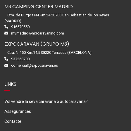
M3 CAMPING CENTER MADRID
Ctra. de Burgos N-I Km.24 28700 San Sebastián de los Reyes
(MADRID)
916570550
m3madrid@m3caravaning.com
EXPOCARAVAN (GRUPO M3)
Ctra. N-150 Km.14,5 08220 Terrassa (BARCELONA)
937268700
comercial@expocaravan.es
LINKS
Vol vendre la seva caravana o autocaravana?
Assegurances
Contacte