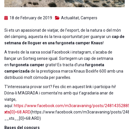
18 de February de 2019
Actualitat
,
Campers
Si ets un apassionat de viatjar, de l’esport, de la natura o del món
del càmping, aquesta és la teva oportunitat per guanyar un
cap de
setmana de lloguer en una furgoneta camper Knaus
!
A través de la xarxa social Facebook i instagram, s’acaba de
llançar un Sorteig sense igual. Sortegem un cap de setmana
en
furgoneta camper
gratis! Es tracta d’una
furgoneta
camperizada
de la prestigiosa marca Knaus Boxlife 600 amb una
distribució molt còmoda per parelles.
T’interessaria provar sort? Fes clic en aquest link i participa-hi!
Dóna-li M’AGRADA i comenta’ns amb qui t’agradaria anar de
viatge,
aquí:
https://www.facebook.com/m3caravaning/posts/2481435288
xts
[0]=68.ARD
(https://www.facebook.com/m3caravaning/posts/2
__xts__[0]=68.ARD)
Bases del concurs