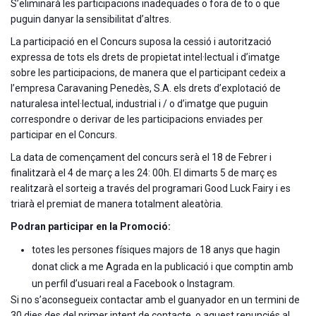
S’eliminarà les participacions inadequades o fora de to o que
puguin danyar la sensibilitat d’altres.
La participació en el Concurs suposa la cessió i autorització
expressa de tots els drets de propietat intel·lectual i d’imatge
sobre les participacions, de manera que el participant cedeix a
l’empresa Caravaning Penedès, S.A. els drets d’explotació de
naturalesa intel·lectual, industrial i / o d’imatge que puguin
correspondre o derivar de les participacions enviades per
participar en el Concurs.
La data de començament del concurs serà el 18 de Febrer i
finalitzarà el 4 de març a les 24: 00h. El dimarts 5 de març es
realitzarà el sorteig a través del programari Good Luck Fairy i es
triarà el premiat de manera totalment aleatòria.
Podran participar en la Promoció:
totes les persones físiques majors de 18 anys que hagin
donat click a me Agrada en la publicació i que comptin amb
un perfil d’usuari real a Facebook o Instagram.
Si no s’aconsegueix contactar amb el guanyador en un termini de
30 dies des del primer intent de contacte, o aquest renunciés al