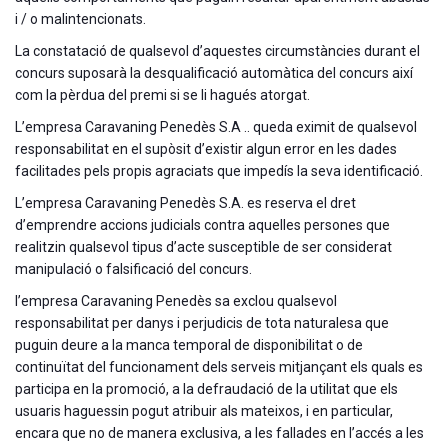
i / o malintencionats.
La constatació de qualsevol d’aquestes circumstàncies durant el
concurs suposarà la desqualificació automàtica del concurs així
com la pèrdua del premi si se li hagués atorgat.
L’empresa Caravaning Penedès S.A .. queda eximit de qualsevol
responsabilitat en el supòsit d’existir algun error en les dades
facilitades pels propis agraciats que impedís la seva identificació.
L’empresa Caravaning Penedès S.A. es reserva el dret
d’emprendre accions judicials contra aquelles persones que
realitzin qualsevol tipus d’acte susceptible de ser considerat
manipulació o falsificació del concurs.
l’empresa Caravaning Penedès sa exclou qualsevol
responsabilitat per danys i perjudicis de tota naturalesa que
puguin deure a la manca temporal de disponibilitat o de
continuïtat del funcionament dels serveis mitjançant els quals es
participa en la promoció, a la defraudació de la utilitat que els
usuaris haguessin pogut atribuir als mateixos, i en particular,
encara que no de manera exclusiva, a les fallades en l’accés a les