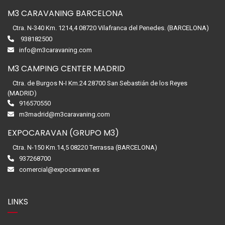
M3 CARAVANING BARCELONA
Ctra. N-340 Km. 1214,4 08720 Vilafranca del Penedes. (BARCELONA)
938182500
info@m3caravaning.com
M3 CAMPING CENTER MADRID
Ctra. de Burgos N-I Km.24 28700 San Sebastián de los Reyes
(MADRID)
916570550
m3madrid@m3caravaning.com
EXPOCARAVAN (GRUPO M3)
Ctra. N-150 Km.14,5 08220 Terrassa (BARCELONA)
937268700
comercial@expocaravan.es
LINKS