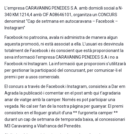
L’empresa CARAVANING PENEDES S.A. amb domicili social a N-
340 KM.1214,4 amb CIF A08646101, organitza un CONCURS
denominat “Cap de setmana en autocaravana – Facebook –
Instagram”
Facebook no patrocina, avala ni administra de manera algun
aquesta promoció, ni està associat a ella. L’usuari es desvincula
totalment de Facebook i és conscient que està proporcionant la
seva informació l’empresa CARAVANING PENEDES S.A i no a
Facebook ni Instagram. La informació que proporcioni s’utilitzarà
per gestionar la participació del concursant, per comunicar-li el
premi i per a usos comercials.
El concurs a través de Facebook i Instagram, consisteix a Dar em
Agrada la publicació i comentar en el post amb qui t’agradaria
anar de viatge amb la camper. Només es pot participar una
vegada. No cal ser fan de la nostra pàgina per guanyar. El premi
consisteix en el lloguer gratuït d’una ** furgoneta camper **
durant un cap de setmana de temporada baixa, al concessionari
M3 Caravaning a Vilafranca del Penedès.