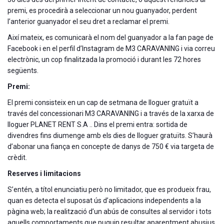
premi, es procedirà a seleccionar un nou guanyador, perdent
l’anterior guanyador el seu dret a reclamar el premi.
Així mateix, es comunicarà el nom del guanyador a la fan page de
Facebook i en el perfil d’Instagram de M3 CARAVANING i via correu
electrònic, un cop finalitzada la promoció i durant les 72 hores
següents.
Premi:
El premi consisteix en un cap de setmana de lloguer gratuït a
través del concessionari M3 CARAVANING i a través de la xarxa de
lloguer PLANET RENT S.A .. Dins el premi entra: sortida de
divendres fins diumenge amb els dies de lloguer gratuïts. S’haurà
d’abonar una fiança en concepte de danys de 750 € via targeta de
crèdit.
Reserves i limitacions
S’entén, a títol enunciatiu però no limitador, que es produeix frau,
quan es detecta el suposat ús d’aplicacions independents a la
pàgina web; la realització d’un abús de consultes al servidor i tots
aquells comportaments que puguin resultar aparentment abusius