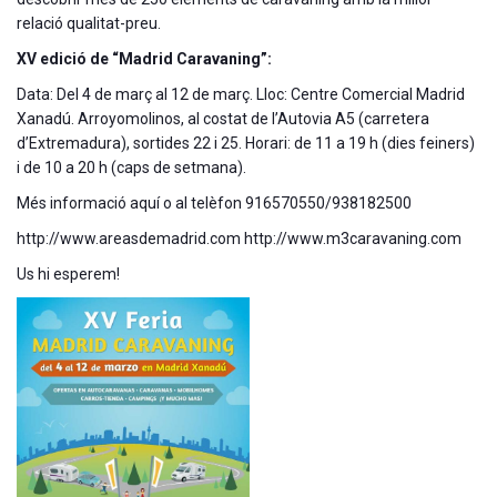
relació qualitat-preu.
XV edició de “Madrid Caravaning”:
Data: Del 4 de març al 12 de març. Lloc: Centre Comercial Madrid
Xanadú. Arroyomolinos, al costat de l’Autovia A5 (carretera
d’Extremadura), sortides 22 i 25. Horari: de 11 a 19 h (dies feiners)
i de 10 a 20 h (caps de setmana).
Més informació aquí o al telèfon 916570550/938182500
http://www.areasdemadrid.com http://www.m3caravaning.com
Us hi esperem!