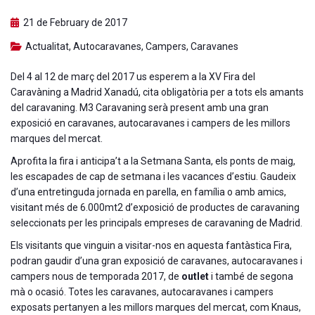
21 de February de 2017
Actualitat
,
Autocaravanes
,
Campers
,
Caravanes
Del 4 al 12 de març del 2017 us esperem a la XV Fira del
Caravàning a Madrid Xanadú, cita obligatòria per a tots els amants
del caravaning. M3 Caravaning serà present amb una gran
exposició en caravanes, autocaravanes i campers de les millors
marques del mercat.
Aprofita la fira i anticipa’t a la Setmana Santa, els ponts de maig,
les escapades de cap de setmana i les vacances d’estiu. Gaudeix
d’una entretinguda jornada en parella, en família o amb amics,
visitant més de 6.000mt2 d’exposició de productes de caravaning
seleccionats per les principals empreses de caravaning de Madrid.
Els visitants que vinguin a visitar-nos en aquesta fantàstica Fira,
podran gaudir d’una gran exposició de caravanes, autocaravanes i
campers nous de temporada 2017, de
outlet
i també de segona
mà o ocasió. Totes les caravanes, autocaravanes i campers
exposats pertanyen a les millors marques del mercat, com Knaus,