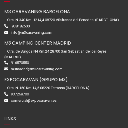
M3 CARAVANING BARCELONA
Ctra. N-340 Km. 1214,4 08720 Vilafranca del Penedes. (BARCELONA)
938182500
info@m3caravaning.com
M3 CAMPING CENTER MADRID
Ctra. de Burgos N-I Km.24 28700 San Sebastián de los Reyes
(MADRID)
916570550
m3madrid@m3caravaning.com
EXPOCARAVAN (GRUPO M3)
Ctra. N-150 Km.14,5 08220 Terrassa (BARCELONA)
937268700
comercial@expocaravan.es
LINKS