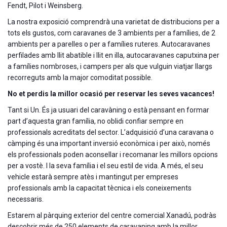
Fendt, Pilot i Weinsberg.
La nostra exposició comprendrà una varietat de distribucions per a
tots els gustos, com caravanes de 3 ambients per a famílies, de 2
ambients per a parelles o per a famílies ruteres. Autocaravanes
perfilades amb llit abatible i llit en illa, autocaravanes caputxina per
a famílies nombroses, i campers per als que vulguin viatjar llargs
recorreguts amb la major comoditat possible.
No et perdis la millor ocasió per reservar les seves vacances!
Tant si Un. És ja usuari del caravàning o està pensant en formar
part d’aquesta gran família, no oblidi confiar sempre en
professionals acreditats del sector. L’adquisició d’una caravana o
càmping és una important inversió econòmica i per això, només
els professionals poden aconsellar i recomanar les millors opcions
per a vostè. I la seva família i el seu estil de vida. A més, el seu
vehicle estarà sempre atès i mantingut per empreses
professionals amb la capacitat tècnica i els coneixements
necessaris.
Estarem al pàrquing exterior del centre comercial Xanadú, podràs
descobrir més de 250 elements de caravaning amb la millor