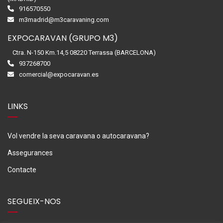
916570550
m3madrid@m3caravaning.com
EXPOCARAVAN (GRUPO M3)
Ctra. N-150 Km.14,5 08220 Terrassa (BARCELONA)
937268700
comercial@expocaravan.es
LINKS
Vol vendre la seva caravana o autocaravana?
Assegurances
Contacte
SEGUEIX-NOS