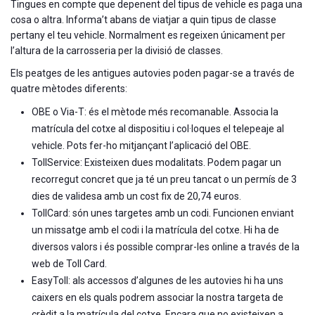
Tingues en compte que depenent del tipus de vehicle es paga una
cosa o altra. Informa’t abans de viatjar a quin tipus de classe
pertany el teu vehicle. Normalment es regeixen únicament per
l’altura de la carrosseria per la divisió de classes.
Els peatges de les antigues autovies poden pagar-se a través de
quatre mètodes diferents:
OBE o Via-T: és el mètode més recomanable. Associa la
matrícula del cotxe al dispositiu i col·loques el telepeaje al
vehicle. Pots fer-ho mitjançant l’aplicació del OBE.
TollService: Existeixen dues modalitats. Podem pagar un
recorregut concret que ja té un preu tancat o un permís de 3
dies de validesa amb un cost fix de 20,74 euros.
TollCard: són unes targetes amb un codi. Funcionen enviant
un missatge amb el codi i la matrícula del cotxe. Hi ha de
diversos valors i és possible comprar-les online a través de la
web de Toll Card.
EasyToll: als accessos d’algunes de les autovies hi ha uns
caixers en els quals podrem associar la nostra targeta de
crèdit a la matrícula del cotxe. Encara que no existeixen a