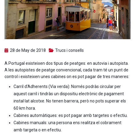
28 de May de 2018
Trucs i consells
A Portugal existeixen dos tipus de peatges: en autovia i autopista.
A les autopistes de peatge convencional, cada tram té un punt de
control i existeixen unes cabines on es pot pagar de tres maneres:
Carril d’Adherents (Via verda): Només podràs circular per
aquest carril i tindràs un dispositiu electrònic de pagament
instal·lat alcotxe. No tenen barrera, però no pots superar els
60 km hora.
Cabines automàtiques: es pot pagar amb targetes o efectiu.
Cabines manuals: una persona ens realitza el cobrament
amb targeta o en efectiu.