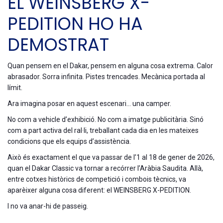
EL WEINSBERG X-
PEDITION HO HA
DEMOSTRAT
Quan pensem en el Dakar, pensem en alguna cosa extrema. Calor
abrasador. Sorra infinita. Pistes trencades. Mecànica portada al
límit.
Ara imagina posar en aquest escenari… una camper.
No com a vehicle d’exhibició. No com a imatge publicitària. Sinó
com a part activa del ral·li, treballant cada dia en les mateixes
condicions que els equips d’assistència.
Això és exactament el que va passar de l’1 al 18 de gener de 2026,
quan el
Dakar Classic
va tornar a recórrer l’Aràbia Saudita. Allà,
entre cotxes històrics de competició i combois tècnics, va
aparèixer alguna cosa diferent: el
WEINSBERG X-PEDITION
.
I no va anar-hi de passeig.