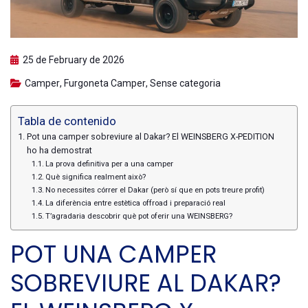
25 de February de 2026
Camper
,
Furgoneta Camper
,
Sense categoria
Tabla de contenido
Pot una camper sobreviure al Dakar? El WEINSBERG X-PEDITION
ho ha demostrat
La prova definitiva per a una camper
Què significa realment això?
No necessites córrer el Dakar (però sí que en pots treure profit)
La diferència entre estètica offroad i preparació real
T’agradaria descobrir què pot oferir una WEINSBERG?
POT UNA CAMPER
SOBREVIURE AL DAKAR?