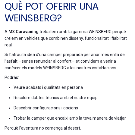
QUÈ POT OFERIR UNA
WEINSBERG?
A
M3 Caravaning
treballem amb la gamma WEINSBERG perquè
creiem en vehicles que combinen disseny, funcionalitat i fiabilitat
real.
Si t’atrau la idea d’una camper preparada per anar més enllà de
l’asfalt —sense renunciar al confort— et convidem a venir a
conèixer els models WEINSBERG a les nostres instal·lacions.
Podràs:
Veure acabats i qualitats en persona
Resoldre dubtes tècnics amb el nostre equip
Descobrir configuracions i opcions
Trobar la camper que encaixi amb la teva manera de viatjar
Perquè l’aventura no comença al desert.