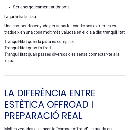
Ser energèticament autònoms
I aquí hi ha la clau.
Una camper dissenyada per suportar condicions extremes es
tradueix en una cosa molt més valuosa en el dia a dia: tranquil·litat.
Tranquil·litat quan la pista es complica.
Tranquil·litat quan fa fred.
Tranquil·litat quan passes diversos dies sense connectar-te a la
xarxa.
LA DIFERÈNCIA ENTRE
ESTÈTICA OFFROAD I
PREPARACIÓ REAL
Moltes vegades el concepte “camper offroad” es queda en