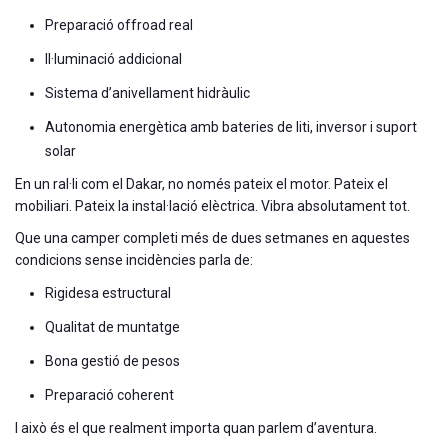
Preparació offroad real
Il·luminació addicional
Sistema d’anivellament hidràulic
Autonomia energètica amb bateries de liti, inversor i suport
solar
En un ral·li com el Dakar, no només pateix el motor. Pateix el
mobiliari. Pateix la instal·lació elèctrica. Vibra absolutament tot.
Que una camper completi més de dues setmanes en aquestes
condicions sense incidències parla de:
Rigidesa estructural
Qualitat de muntatge
Bona gestió de pesos
Preparació coherent
I això és el que realment importa quan parlem d’aventura.