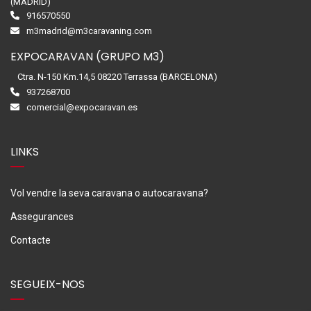
(MADRID)
916570550
m3madrid@m3caravaning.com
EXPOCARAVAN (GRUPO M3)
Ctra. N-150 Km.14,5 08220 Terrassa (BARCELONA)
937268700
comercial@expocaravan.es
LINKS
Vol vendre la seva caravana o autocaravana?
Assegurances
Contacte
SEGUEIX-NOS