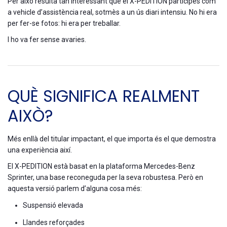
Per això resulta tan interessant que el X-PEDITION participés com
a vehicle d’assistència real, sotmès a un ús diari intensiu. No hi era
per fer-se fotos: hi era per treballar.
I ho va fer sense avaries.
QUÈ SIGNIFICA REALMENT
AIXÒ?
Més enllà del titular impactant, el que importa és el que demostra
una experiència així.
El X-PEDITION està basat en la plataforma
Mercedes-Benz
Sprinter
, una base reconeguda per la seva robustesa. Però en
aquesta versió parlem d’alguna cosa més:
Suspensió elevada
Llandes reforçades