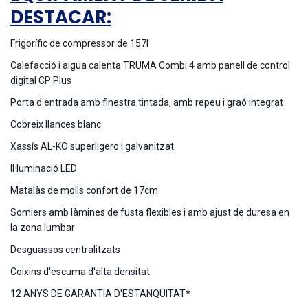
DESTACAR:
Frigorífic de compressor de 157l
Calefacció i aigua calenta TRUMA Combi 4 amb panell de control
digital CP Plus
Porta d'entrada amb finestra tintada, amb repeu i graó integrat
Cobreix llances blanc
Xassís AL-KO superligero i galvanitzat
Il·luminació LED
Matalàs de molls confort de 17cm
Somiers amb làmines de fusta flexibles i amb ajust de duresa en
la zona lumbar
Desguassos centralitzats
Coixins d'escuma d'alta densitat
12 ANYS DE GARANTIA D'ESTANQUITAT*