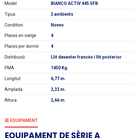
Model
BIANCO ACTIV 445 SFB
Tipus
2 ambients
Condition
Noves
Places en viatge
4
Places per dormir
4
Distribució
Llit davanter francès i llit psoterior
PMA
1450 Kg.
Longitut
6,77 m.
Amplada
2,32 m.
Altura
2,66 m.
EQUIPAMENT
EQUIPAMENT DE SÈRIE A