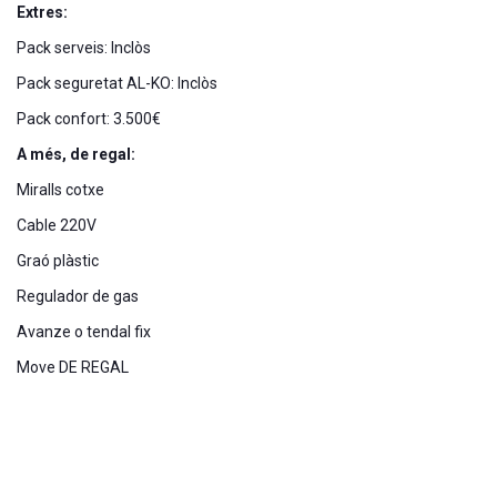
Extres:
Pack serveis: Inclòs
Pack seguretat AL-KO: Inclòs
Pack confort: 3.500€
A més, de regal:
Miralls cotxe
Cable 220V
Graó plàstic
Regulador de gas
Avanze o tendal fix
Move DE REGAL