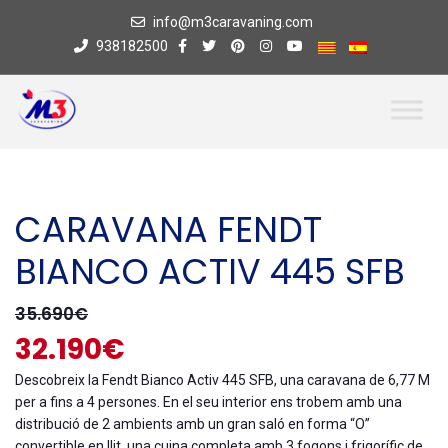
info@m3caravaning.com
938182500
CARAVANA FENDT
BIANCO ACTIV 445 SFB
35.690€
32.190€
Descobreix la Fendt Bianco Activ 445 SFB, una caravana de 6,77 M
per a fins a 4 persones. En el seu interior ens trobem amb una
distribució de 2 ambients amb un gran saló en forma “O”
convertible en llit, una cuina completa amb 3 fogons i frigorífic de