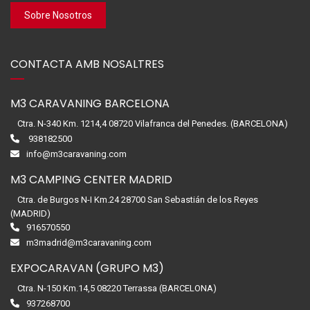
Sobre Nosotros
CONTACTA AMB NOSALTRES
M3 CARAVANING BARCELONA
Ctra. N-340 Km. 1214,4 08720 Vilafranca del Penedes. (BARCELONA)
938182500
info@m3caravaning.com
M3 CAMPING CENTER MADRID
Ctra. de Burgos N-I Km.24 28700 San Sebastián de los Reyes
(MADRID)
916570550
m3madrid@m3caravaning.com
EXPOCARAVAN (GRUPO M3)
Ctra. N-150 Km.14,5 08220 Terrassa (BARCELONA)
937268700