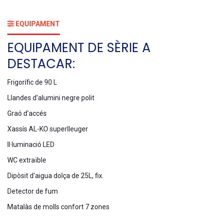
EQUIPAMENT
EQUIPAMENT DE SÈRIE A
DESTACAR:
Frigorífic de 90 L
Llandes d'alumini negre polit
Graó d'accés
Xassís AL-KO superlleuger
Il·luminació LED
WC extraïble
Dipòsit d'aigua dolça de 25L, fix.
Detector de fum
Matalàs de molls confort 7 zones