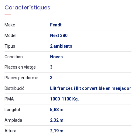
Característiques
Make
Fendt
Model
Next 380
Tipus
2 ambients
Condition
Noves
Places en viatge
3
Places per dormir
3
Distribució
Llit francès i llit convertible en menjador
PMA
1000-1100 Kg.
Longitut
5,88 m.
Amplada
2,32 m.
Altura
2,19 m.