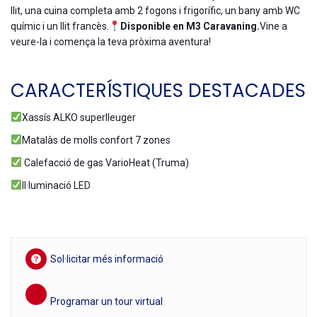
llit, una cuina completa amb 2 fogons i frigorífic, un bany amb WC
químic i un llit francès.
Disponible en M3
Caravaning
.
Vine a
veure-la i comença la teva pròxima aventura!
CARACTERÍSTIQUES DESTACADES
Xassís ALKO superlleuger
Matalàs de molls confort 7 zones
Calefacció de gas VarioHeat (Truma)
Il·luminació LED
Sol·licitar més informació
Programar un tour virtual