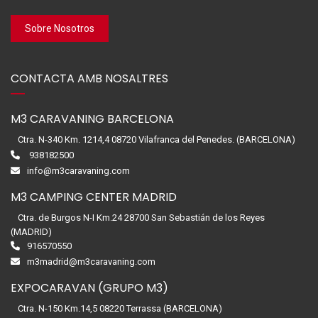
Sobre Nosotros
CONTACTA AMB NOSALTRES
M3 CARAVANING BARCELONA
Ctra. N-340 Km. 1214,4 08720 Vilafranca del Penedes. (BARCELONA)
938182500
info@m3caravaning.com
M3 CAMPING CENTER MADRID
Ctra. de Burgos N-I Km.24 28700 San Sebastián de los Reyes
(MADRID)
916570550
m3madrid@m3caravaning.com
EXPOCARAVAN (GRUPO M3)
Ctra. N-150 Km.14,5 08220 Terrassa (BARCELONA)