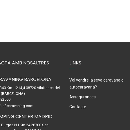
CTA AMB NOSALTRES
LINKS
RAVANING BARCELONA
Vol vendre la seva caravana o
autocaravana?
-340 Km. 1214,4 08720 Vilafranca del
. (BARCELONA)
Assegurances
82500
@m3caravaning.com
Contacte
MPING CENTER MADRID
e Burgos N-I Km.24 28700 San