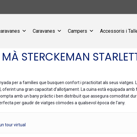
caravanes
Caravanes
Campers
Accessoris i Tall
MÀ STERCKEMAN STARLET
da per a famílies que busquen confort i practicitat als seus viatges. La di
l, oferint una gran capacitat d’allotjament. La cuina està equipada amb fo
ompta amb un bany pràctic i ben distribuït que assegura comoditat dur
 perfecta per gaudir de viatges còmodes a qualsevol època de l’any.
n tour virtual