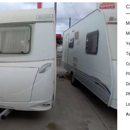
C
M
M
Y
Ti
Co
Pl
Di
P
Lo
A