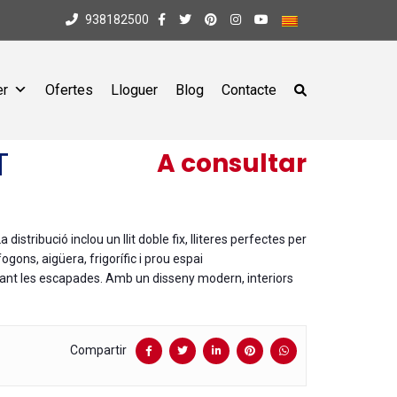
938182500
er
Ofertes
Lloguer
Blog
Contacte
T
A consultar
stribució inclou un llit doble fix, lliteres perfectes per
gons, aigüera, frigorífic i prou espai
ant les escapades. Amb un disseny modern, interiors
Compartir