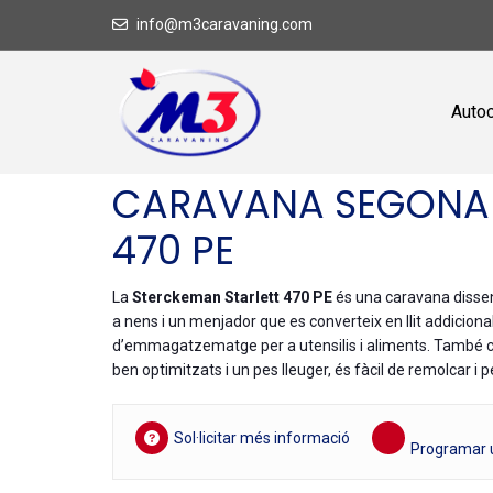
info@m3caravaning.com
Auto
CARAVANA SEGONA 
470 PE
La
Sterckeman Starlett 470 PE
és una caravana dissenya
a nens i un menjador que es converteix en llit addiciona
d’emmagatzematge per a utensilis i aliments. També c
ben optimitzats i un pes lleuger, és fàcil de remolcar i
Sol·licitar més informació
Programar u