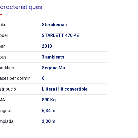
aracterístiques
ake
Sterckeman
odel
STARLETT 470 PE
ear
2010
pus
3 ambients
ndition
Segona Ma
aces per dormir
6
stribució
Llitera i llit convertible
MA
890 Kg.
ngitut
6,34 m.
mplada
2,30 m.