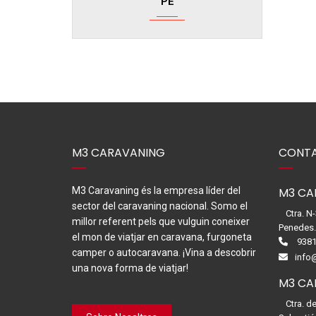
PE
M3 CARAVANING
CONTA
M3 Caravaning és la empresa líder del
M3 CA
sector del caravaning nacional. Somo el
Ctra. N
millor referent pels que vulguin coneixer
Penedes
el mon de viatjar en caravana, furgoneta
9381
camper o autocaravana. ¡Vina a descobrir
info
una nova forma de viatjar!
M3 CA
Ctra. d