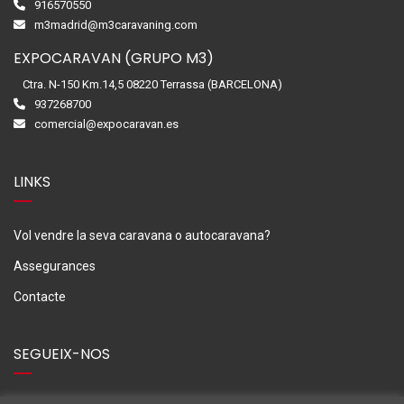
916570550
m3madrid@m3caravaning.com
EXPOCARAVAN (GRUPO M3)
Ctra. N-150 Km.14,5 08220 Terrassa (BARCELONA)
937268700
comercial@expocaravan.es
LINKS
Vol vendre la seva caravana o autocaravana?
Assegurances
Contacte
SEGUEIX-NOS