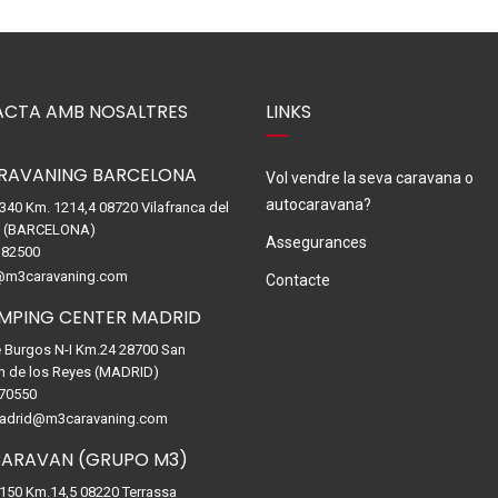
CTA AMB NOSALTRES
LINKS
RAVANING BARCELONA
Vol vendre la seva caravana o
autocaravana?
-340 Km. 1214,4 08720 Vilafranca del
. (BARCELONA)
Assegurances
82500
@m3caravaning.com
Contacte
MPING CENTER MADRID
e Burgos N-I Km.24 28700 San
n de los Reyes (MADRID)
70550
drid@m3caravaning.com
ARAVAN (GRUPO M3)
-150 Km.14,5 08220 Terrassa