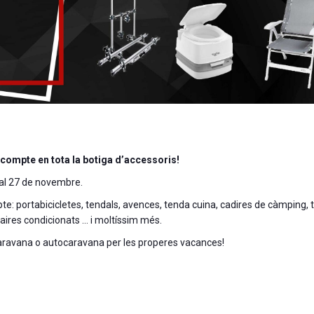
ompte en tota la botiga d’accessoris!
al 27 de novembre.
 portabicicletes, tendals, avences, tenda cuina, cadires de càmping, t
 aires condicionats … i moltíssim més.
 caravana o autocaravana per les properes vacances!