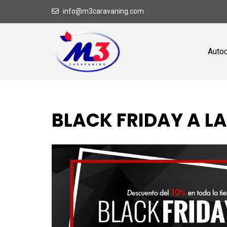
info@m3caravaning.com
Auto
BLACK FRIDAY A L