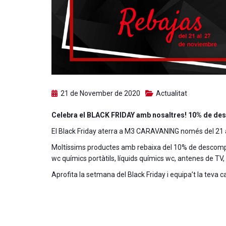
21 de November de 2020
Actualitat
Celebra el BLACK FRIDAY amb nosaltres! 10% de desc
El Black Friday aterra a M3 CARAVANING només del 21 
Moltíssims productes amb rebaixa del 10% de descompte:
wc químics portàtils, líquids químics wc, antenes de TV,
Aprofita la setmana del Black Friday i equipa’t la teva