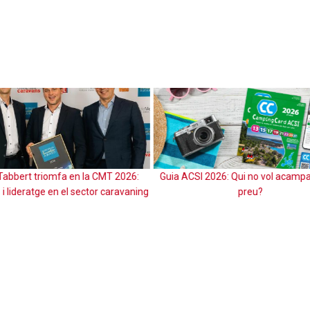
I 2026: Qui no vol acampar a bon
FERIA CARAVANING DEL 5 AL 9 N
preu?
EN MADRID