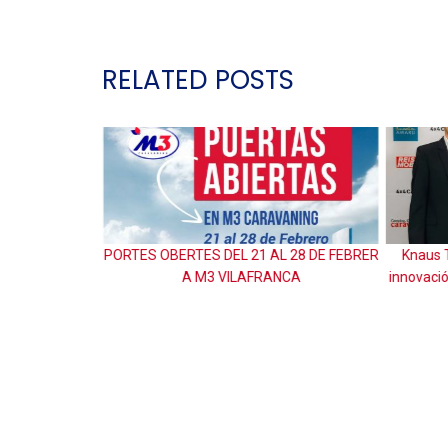
RELATED POSTS
 28 DE FEBRER
Knaus Tabbert triomfa en la CMT 2026:
Guia ACS
NCA
innovació i lideratge en el sector caravaning