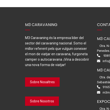
M3 CARAVANING
CONTA
M3 Caravaning és la empresa líder del
M3 CA
sector del caravaning nacional. Somo el
Ctra. N
millor referent pels que vulguin coneixer
Penedes
el mon de viatjar en caravana, furgoneta
9381
camper o autocaravana. ¡Vina a descobrir
info
una nova forma de viatjar!
M3 CA
Ctra. d
Sobre Nosaltres
Sebastiá
9165
m3ma
EXPOC
Sobre Nosotros
Ctra. N