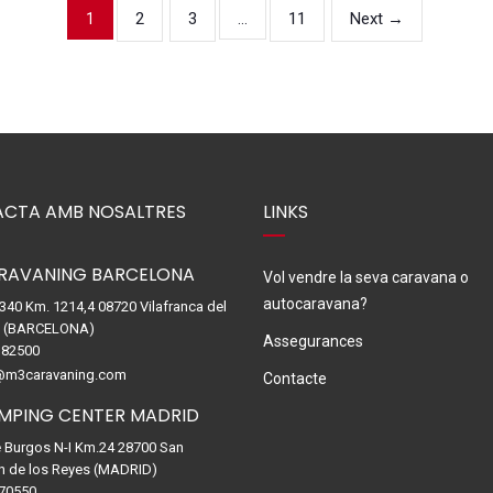
2
3
11
Next →
1
…
CTA AMB NOSALTRES
LINKS
RAVANING BARCELONA
Vol vendre la seva caravana o
autocaravana?
-340 Km. 1214,4 08720 Vilafranca del
. (BARCELONA)
Assegurances
82500
@m3caravaning.com
Contacte
MPING CENTER MADRID
e Burgos N-I Km.24 28700 San
n de los Reyes (MADRID)
70550