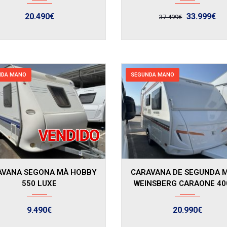
20.490€
33.999€
37.499€
NDA MANO
SEGUNDA MANO
2006
2025
AVANA SEGONA MÀ HOBBY
CARAVANA DE SEGUNDA 
550 LUXE
WEINSBERG CARAONE 40
9.490€
20.990€