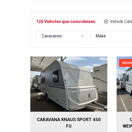
126
Vehicles que coincideixen
Vehicle Cate
Caravanes
Make
SEGU
CARAVANA KNAUS SPORT 450
FU
WEI