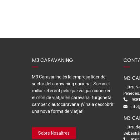
M3 CARAVANING
CONTA
M3 Caravaning és la empresa líder del
M3 CA
sector del caravaning nacional. Somo el
Ctra. N
millor referent pels que vulguin coneixer
Penedes
el mon de viatjar en caravana, furgoneta
9381
camper o autocaravana. ¡Vina a descobrir
info
una nova forma de viatjar!
M3 CA
Ctra. d
Sobre Nosaltres
Sebastiá
9165