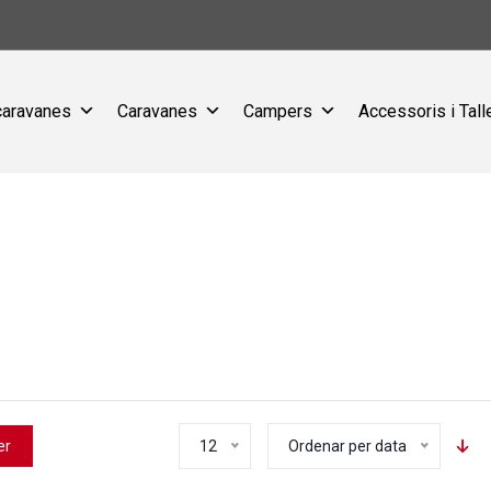
caravanes
Caravanes
Campers
Accessoris i Tall
er
12
Ordenar per data