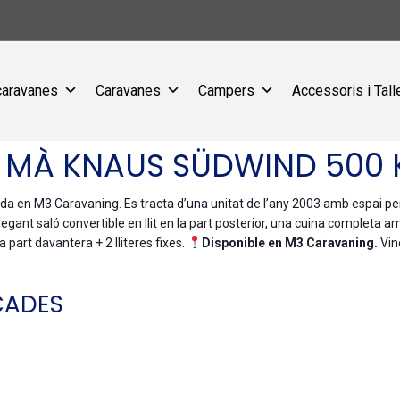
caravanes
Caravanes
Campers
Accessoris i Tall
MÀ KNAUS SÜDWIND 500 
n M3 Caravaning. Es tracta d’una unitat de l’any 2003 amb espai per a 
nt saló convertible en llit en la part posterior, una cuina completa am
a part davantera + 2 lliteres fixes.
Disponible en M3 Caravaning.
Vin
CADES