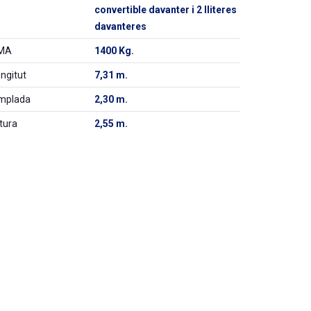
convertible davanter i 2 lliteres
davanteres
MA
1400 Kg.
ngitut
7,31 m.
mplada
2,30 m.
tura
2,55 m.