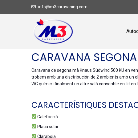
info@m3caravaning.com
Auto
CARAVANA SEGONA 
Caravana de segona mà Knaus Südwind 500 KU en venda e
trobem amb una disctribución de 2 ambients amb un elega
WC químic i finalment un altre saló converible en llit en l
CARACTERÍSTIQUES DESTA
Calefacció
Placa solar
Claraboia