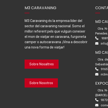
M3 CARAVANING
CONTA
M3 Caravaning és la empresa líder del
M3 CA
sector del caravaning nacional. Somo el
Ctra. N
millor referent pels que vulguin coneixer
Penedes
el mon de viatjar en caravana, furgoneta
9381
camper o autocaravana. ¡Vina a descobrir
info
una nova forma de viatjar!
M3 CA
Ctra. d
Sobre Nosaltres
Sebastiá
9165
m3ma
EXPOC
Sobre Nosotros
Ctra. N
(BARCEL
9372
come