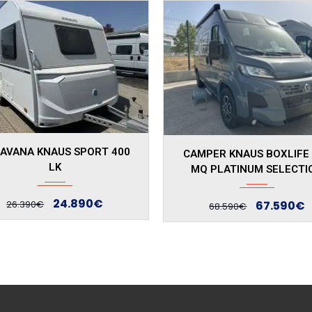
Autom...
Manua...
PER KNAUS BOXLIFE 540
CAMPER KNAUS BOXTIME
Q PLATINUM SELECTION
MQ
67.590€
73.443€
68.590€
77.443€