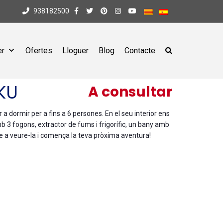
938182500
er
Ofertes
Lloguer
Blog
Contacte
KU
A consultar
dormir per a fins a 6 persones. En el seu interior ens
b 3 fogons, extractor de fums i frigorífic, un bany amb
e a veure-la i comença la teva pròxima aventura!