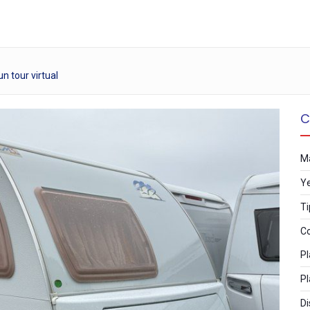
n tour virtual
C
M
Y
Ti
Co
Pl
Pl
Di