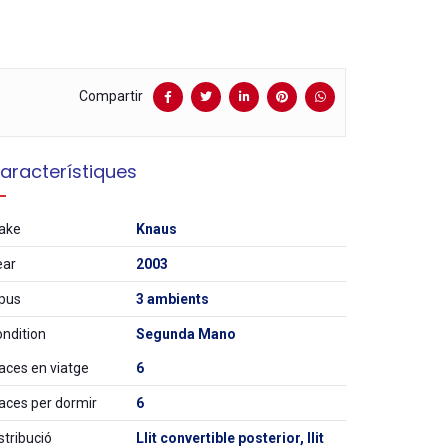
Compartir
aracterístiques
ake
Knaus
ear
2003
pus
3 ambients
ndition
Segunda Mano
aces en viatge
6
aces per dormir
6
stribució
Llit convertible posterior, llit