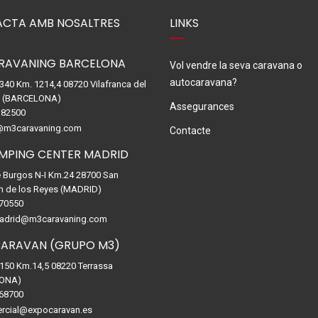
CTA AMB NOSALTRES
LINKS
RAVANING BARCELONA
Vol vendre la seva caravana o
autocaravana?
-340 Km. 1214,4 08720 Vilafranca del
. (BARCELONA)
Assegurances
82500
@m3caravaning.com
Contacte
MPING CENTER MADRID
e Burgos N-I Km.24 28700 San
n de los Reyes (MADRID)
70550
drid@m3caravaning.com
ARAVAN (GRUPO M3)
-150 Km.14,5 08220 Terrassa
ONA)
68700
rcial@expocaravan.es