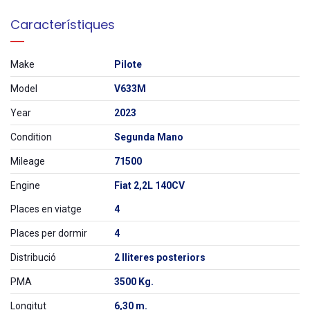
Característiques
Make
Pilote
Model
V633M
Year
2023
Condition
Segunda Mano
Mileage
71500
Engine
Fiat 2,2L 140CV
Places en viatge
4
Places per dormir
4
Distribució
2 lliteres posteriors
PMA
3500 Kg.
Longitut
6,30 m.