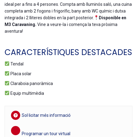
ideal per a fins a 4 persones. Compta amb lluminós saló, una cuina
completa amb 2 fogons i frigorífic, bany amb WC químic i dutxa
integrada i 2 lliteres dobles en la part posterior.
Disponible en
M3
Caravaning
.
Vine a veure-la i comença la teva pròxima
aventura!
CARACTERÍSTIQUES DESTACADES
Tendal
Placa solar
Claraboia panoràmica
Equip multimèdia
Sol·licitar més informació
Programar un tour virtual