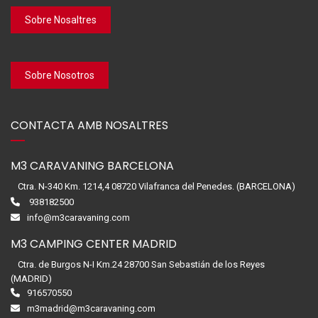
Sobre Nosaltres
Sobre Nosotros
CONTACTA AMB NOSALTRES
M3 CARAVANING BARCELONA
Ctra. N-340 Km. 1214,4 08720 Vilafranca del Penedes. (BARCELONA)
938182500
info@m3caravaning.com
M3 CAMPING CENTER MADRID
Ctra. de Burgos N-I Km.24 28700 San Sebastián de los Reyes
(MADRID)
916570550
m3madrid@m3caravaning.com