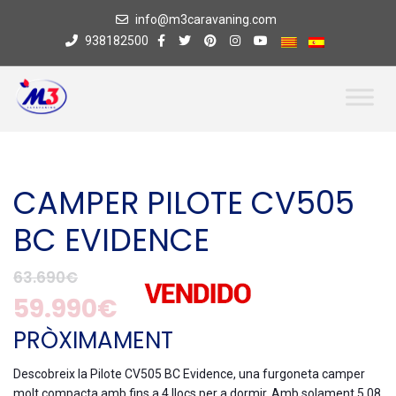
info@m3caravaning.com
938182500
CAMPER PILOTE CV505
BC EVIDENCE
63.690€
59.990€
PRÒXIMAMENT
Descobreix la Pilote CV505 BC Evidence, una furgoneta camper
molt compacta amb fins a 4 llocs per a dormir. Amb solament 5,08