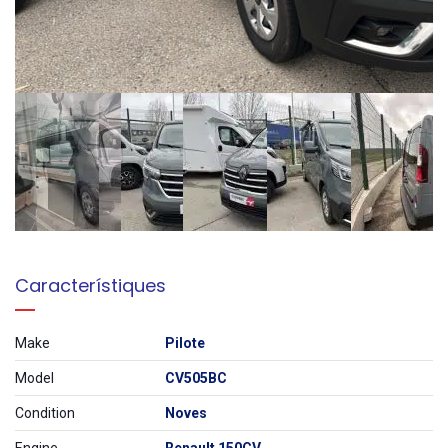
Característiques
Make
Pilote
Model
CV505BC
Condition
Noves