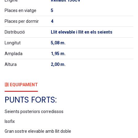
Engine
Renault 150CV
Places en viatge
5
Places per dormir
4
Distribució
Llit elevable i llit en els seients
Longitut
5,08 m.
Amplada
1,95 m.
Altura
2,00 m.
EQUIPAMENT
PUNTS FORTS:
Seients posteriors corredissos
Isofix
Gran sostre elevable amb llit doble