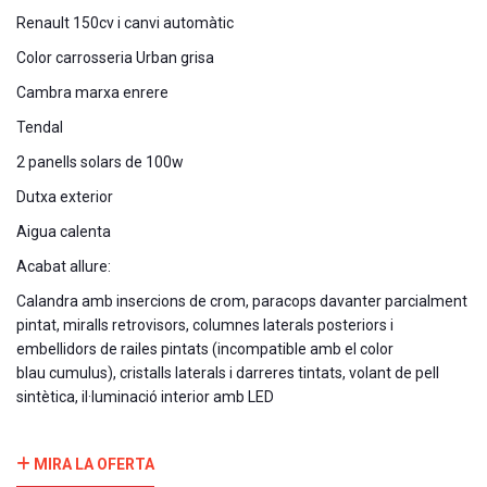
Renault 150cv i canvi automàtic
Color carrosseria Urban grisa
Cambra marxa enrere
Tendal
2 panells solars de 100w
Dutxa exterior
Aigua calenta
Acabat allure:
Calandra amb insercions de crom, paracops davanter parcialment
pintat, miralls retrovisors, columnes laterals posteriors i
embellidors de railes pintats (incompatible amb el color
blau cumulus), cristalls laterals i darreres tintats, volant de pell
sintètica, il·luminació interior amb LED
MIRA LA OFERTA