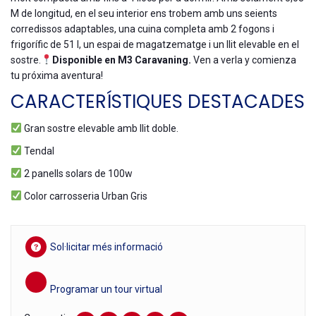
M de longitud, en el seu interior ens trobem amb uns seients
corredissos adaptables, una cuina completa amb 2 fogons i
frigorífic de 51 l, un espai de magatzematge i un llit elevable en el
sostre.
Disponible en M3
Caravaning
.
Ven a verla y comienza
tu próxima aventura!
CARACTERÍSTIQUES DESTACADES
Gran sostre elevable amb llit doble.
Tendal
2 panells solars de 100w
Color carrosseria Urban Gris
Sol·licitar més informació
Programar un tour virtual