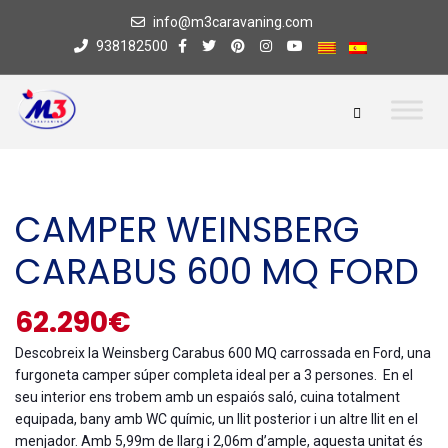
info@m3caravaning.com
938182500
CAMPER WEINSBERG
CARABUS 600 MQ FORD
62.290€
Descobreix la Weinsberg Carabus 600 MQ carrossada en Ford, una
furgoneta camper súper completa ideal per a 3 persones. En el
seu interior ens trobem amb un espaiós saló, cuina totalment
equipada, bany amb WC químic, un llit posterior i un altre llit en el
menjador. Amb 5,99m de llarg i 2,06m d’ample, aquesta unitat és