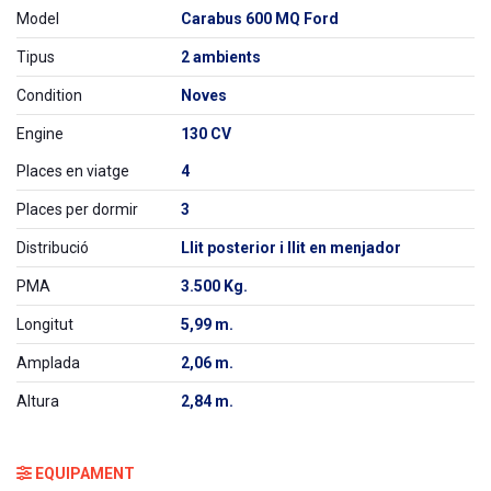
Model
Carabus 600 MQ Ford
Tipus
2 ambients
Condition
Noves
Engine
130 CV
Places en viatge
4
Places per dormir
3
Distribució
Llit posterior i llit en menjador
PMA
3.500 Kg.
Longitut
5,99 m.
Amplada
2,06 m.
Altura
2,84 m.
EQUIPAMENT