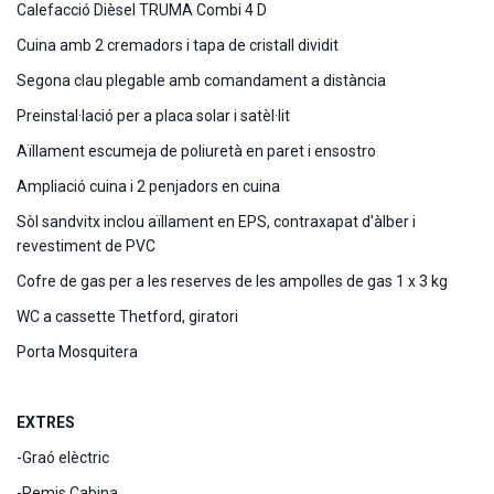
Calefacció Dièsel TRUMA Combi 4 D
Cuina amb 2 cremadors i tapa de cristall dividit
Segona clau plegable amb comandament a distància
Preinstal·lació per a placa solar i satèl·lit
Aïllament escumeja de poliuretà en paret i ensostro
Ampliació cuina i 2 penjadors en cuina
Sòl sandvitx inclou aïllament en EPS, contraxapat d'àlber i
revestiment de PVC
Cofre de gas per a les reserves de les ampolles de gas 1 x 3 kg
WC a cassette Thetford, giratori
Porta Mosquitera
EXTRES
-Graó elèctric
-Remis Cabina