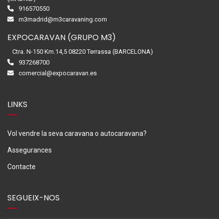
916570550
m3madrid@m3caravaning.com
EXPOCARAVAN (GRUPO M3)
Ctra. N-150 Km.14,5 08220 Terrassa (BARCELONA)
937268700
comercial@expocaravan.es
LINKS
Vol vendre la seva caravana o autocaravana?
Assegurances
Contacte
SEGUEIX-NOS