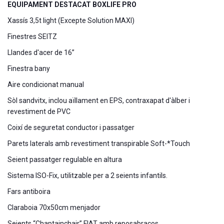
EQUIPAMENT DESTACAT BOXLIFE PRO
Xassís 3,5t light (Excepte Solution MAXI)
Finestres SEITZ
Llandes d'acer de 16”
Finestra bany
Aire condicionat manual
Sòl sandvitx, inclou aïllament en EPS, contraxapat d'àlber i
revestiment de PVC
Coixí de seguretat conductor i passatger
Parets laterals amb revestiment transpirable Soft-*Touch
Seient passatger regulable en altura
Sistema ISO-Fix, utilitzable per a 2 seients infantils.
Fars antiboira
Claraboia 70x50cm menjador
Seients “Chaptainchair” FIAT amb reposabraços