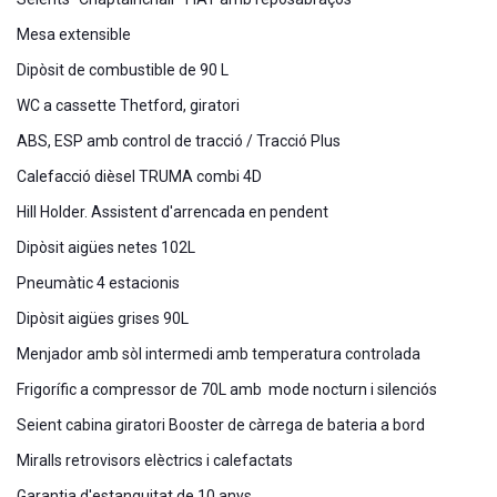
Mesa extensible
Dipòsit de combustible de 90 L
WC a cassette Thetford, giratori
ABS, ESP amb control de tracció / Tracció Plus
Calefacció dièsel TRUMA combi 4D
Hill Holder. Assistent d'arrencada en pendent
Dipòsit aigües netes 102L
Pneumàtic 4 estacionis
Dipòsit aigües grises 90L
Menjador amb sòl intermedi amb temperatura controlada
Frigorífic a compressor de 70L amb mode nocturn i silenciós
Seient cabina giratori Booster de càrrega de bateria a bord
Miralls retrovisors elèctrics i calefactats
Garantia d'estanquitat de 10 anys