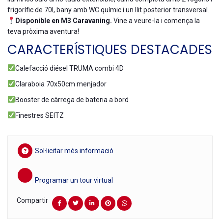
frigorífic de 70l, bany amb WC químic i un llit posterior transversal.
Disponible en M3
Caravaning
.
Vine a veure-la i comença la
teva pròxima aventura!
CARACTERÍSTIQUES DESTACADES
Calefacció diésel TRUMA combi 4D
Claraboia 70x50cm menjador
Booster de càrrega de bateria a bord
Finestres SEITZ
Sol·licitar més informació
Programar un tour virtual
Compartir