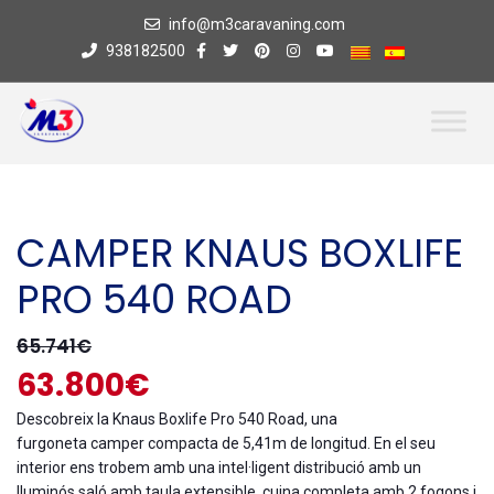
info@m3caravaning.com
938182500
CAMPER KNAUS BOXLIFE
PRO 540 ROAD
65.741€
63.800€
Descobreix la Knaus Boxlife Pro 540 Road, una
furgoneta camper compacta de 5,41m de longitud. En el seu
interior ens trobem amb una intel·ligent distribució amb un
lluminós saló amb taula extensible, cuina completa amb 2 fogons i