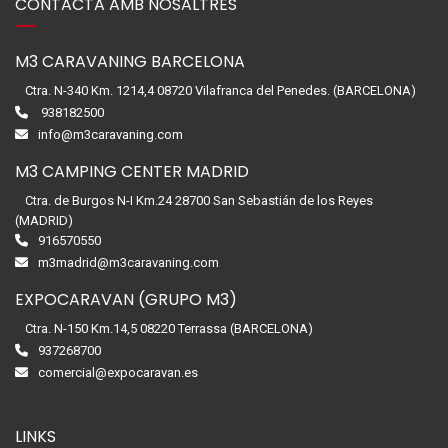
CONTACTA AMB NOSALTRES
M3 CARAVANING BARCELONA
Ctra. N-340 Km. 1214,4 08720 Vilafranca del Penedes. (BARCELONA)
938182500
info@m3caravaning.com
M3 CAMPING CENTER MADRID
Ctra. de Burgos N-I Km.24 28700 San Sebastián de los Reyes
(MADRID)
916570550
m3madrid@m3caravaning.com
EXPOCARAVAN (GRUPO M3)
Ctra. N-150 Km.14,5 08220 Terrassa (BARCELONA)
937268700
comercial@expocaravan.es
LINKS