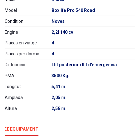
Model
Boxlife Pro 540 Road
Condition
Noves
Engine
2,2l 140 cv
Places en viatge
4
Places per dormir
4
Distribució
Llit posterior i llit d'emergència
PMA
3500 Kg.
Longitut
5,41 m.
Amplada
2,05 m.
Altura
2,58 m.
EQUIPAMENT