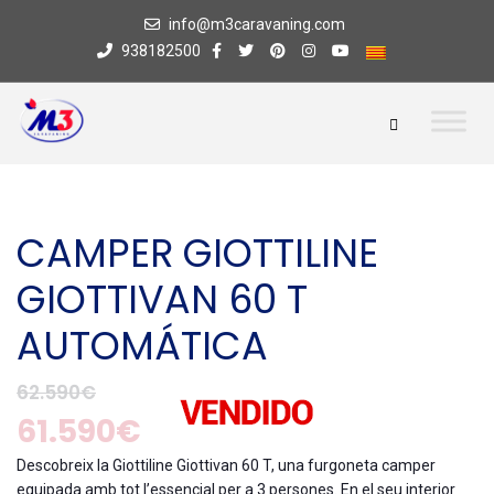
info@m3caravaning.com
938182500
CAMPER GIOTTILINE
GIOTTIVAN 60 T
AUTOMÁTICA
62.590€
61.590€
Descobreix la Giottiline Giottivan 60 T, una furgoneta camper
equipada amb tot l’essencial per a 3 persones. En el seu interior