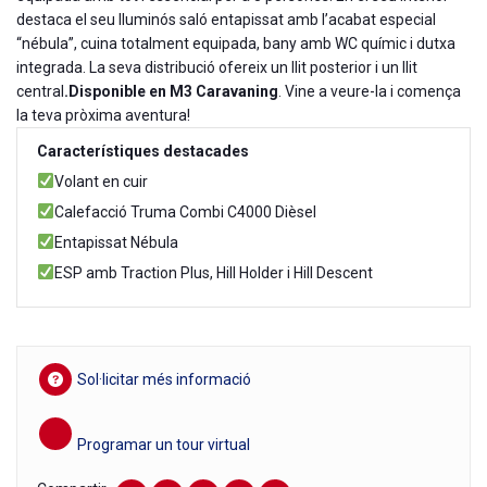
destaca el seu lluminós saló entapissat amb l’acabat especial
“nébula”, cuina totalment equipada, bany amb WC químic i dutxa
integrada. La seva distribució ofereix un llit posterior i un llit
central
.Disponible en M3 Caravaning
. Vine a veure-la i comença
la teva pròxima aventura!
Característiques destacades
Volant en cuir
Calefacció Truma Combi C4000 Dièsel
Entapissat Nébula
ESP amb Traction Plus, Hill Holder i Hill Descent
Sol·licitar més informació
Programar un tour virtual