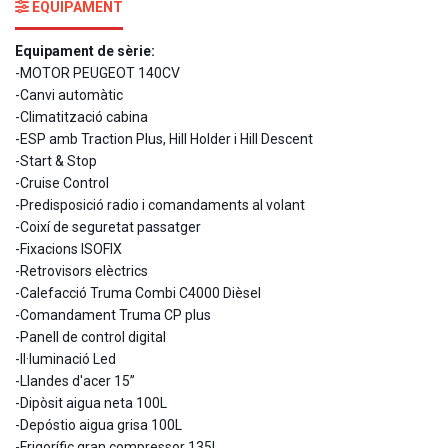
EQUIPAMENT
Equipament de sèrie:
-MOTOR PEUGEOT 140CV
-Canvi automàtic
-Climatització cabina
-ESP amb Traction Plus, Hill Holder i Hill Descent
-Start & Stop
-Cruise Control
-Predisposició radio i comandaments al volant
-Coixí de seguretat passatger
-Fixacions ISOFIX
-Retrovisors elèctrics
-Calefacció Truma Combi C4000 Dièsel
-Comandament Truma CP plus
-Panell de control digital
-Il·luminació Led
-Llandes d'acer 15”
-Dipòsit aigua neta 100L
-Depóstio aigua grisa 100L
-Frigorífic gran compressor 135L