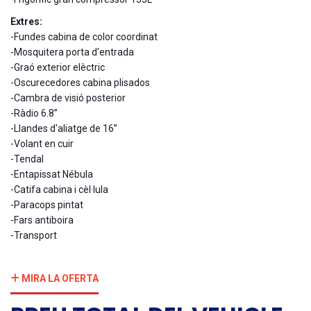
Extres:
-Fundes cabina de color coordinat
-Mosquitera porta d'entrada
-Graó exterior elèctric
-Oscurecedores cabina plisados
-Cambra de visió posterior
-Ràdio 6.8”
-Llandes d'aliatge de 16”
-Volant en cuir
-Tendal
-Entapissat Nébula
-Catifa cabina i cèl·lula
-Paracops pintat
-Fars antiboira
-Transport
MIRA LA OFERTA