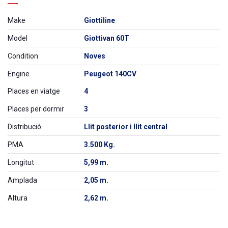
Make
Giottiline
Model
Giottivan 60T
Condition
Noves
Engine
Peugeot 140CV
Places en viatge
4
Places per dormir
3
Distribució
Llit posterior i llit central
PMA
3.500 Kg.
Longitut
5,99 m.
Amplada
2,05 m.
Altura
2,62 m.