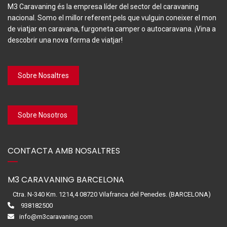
M3 Caravaning és la empresa líder del sector del caravaning
nacional. Somo el millor referent pels que vulguin coneixer el mon
de viatjar en caravana, furgoneta camper o autocaravana. ¡Vina a
descobrir una nova forma de viatjar!
Sobre Nosaltres
Sobre Nosotros
CONTACTA AMB NOSALTRES
M3 CARAVANING BARCELONA
Ctra. N-340 Km. 1214,4 08720 Vilafranca del Penedes. (BARCELONA)
938182500
info@m3caravaning.com