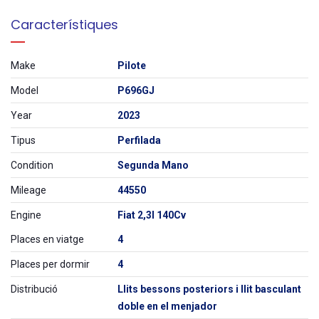
Característiques
Make
Pilote
Model
P696GJ
Year
2023
Tipus
Perfilada
Condition
Segunda Mano
Mileage
44550
Engine
Fiat 2,3l 140Cv
Places en viatge
4
Places per dormir
4
Distribució
Llits bessons posteriors i llit basculant
doble en el menjador