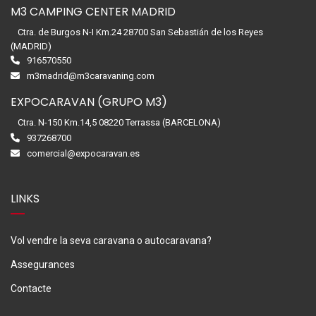
M3 CAMPING CENTER MADRID
Ctra. de Burgos N-I Km.24 28700 San Sebastián de los Reyes
(MADRID)
916570550
m3madrid@m3caravaning.com
EXPOCARAVAN (GRUPO M3)
Ctra. N-150 Km.14,5 08220 Terrassa (BARCELONA)
937268700
comercial@expocaravan.es
LINKS
Vol vendre la seva caravana o autocaravana?
Assegurances
Contacte