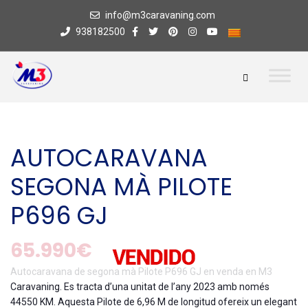
info@m3caravaning.com
938182500
AUTOCARAVANA
SEGONA MÀ PILOTE
P696 GJ
65.990€
Autocaravana de segona mà Pilote P696 GJ en venda en M3
Caravaning. Es tracta d’una unitat de l’any 2023 amb només
44550 KM. Aquesta Pilote de 6,96 M de longitud ofereix un elegant