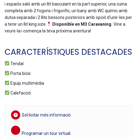
i espaiós saló amb un llit basculant en la part superior, una cuina
completa amb 2 fogons i frigorífic, un bany amb WC químic amb
dutxa separada i 2 llits bessons posteriors amb opció d’unir-les per
a tenir un llit king size.
Disponible en M3 Caravaning.
Vine a
veure-la i comença la teva pròxima aventura!
CARACTERÍSTIQUES DESTACADES
Tendal
Porta bicis
Equip multimèdia
Calefacció
Sol·licitar més informació
Programar un tour virtual