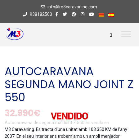
info@m3caravaning.com
938182500
AUTOCARAVANA
SEGUNDA MANO JOINT Z
550
32.990€
Autocaravana de segona mà Joint Z 550 en venda en
M3 Caravaning. Es tracta d’una unitat amb 103.350 KM de l’any
2007. En el seu interior ens trobem amb un ampli menjador