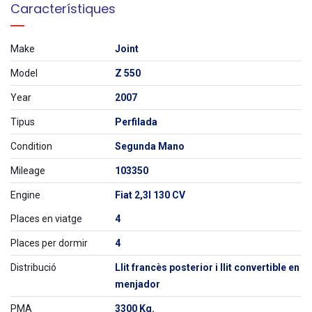
Característiques
Make
Joint
Model
Z 550
Year
2007
Tipus
Perfilada
Condition
Segunda Mano
Mileage
103350
Engine
Fiat 2,3l 130 CV
Places en viatge
4
Places per dormir
4
Distribució
Llit francès posterior i llit convertible en
menjador
PMA
3300 Kg.