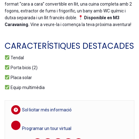
format “cara a cara” convertible en llit, una cuina completa amb 2
fogons, extractor de fums i frigorífic, un bany amb WC químic i
dutxa separada i un llit francès doble.
Disponible en M3
Caravaning.
Vine a veure-la i comença la teva pròxima aventura!
CARACTERÍSTIQUES DESTACADES
Tendal
Porta bicis (2)
Placa solar
Equip multimèdia
Sol·licitar més informació
Programar un tour virtual