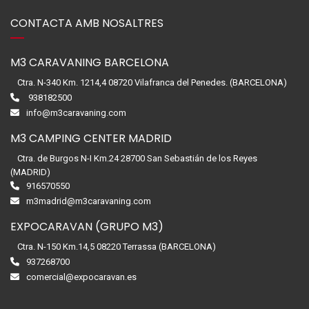
CONTACTA AMB NOSALTRES
M3 CARAVANING BARCELONA
Ctra. N-340 Km. 1214,4 08720 Vilafranca del Penedes. (BARCELONA)
938182500
info@m3caravaning.com
M3 CAMPING CENTER MADRID
Ctra. de Burgos N-I Km.24 28700 San Sebastián de los Reyes
(MADRID)
916570550
m3madrid@m3caravaning.com
EXPOCARAVAN (GRUPO M3)
Ctra. N-150 Km.14,5 08220 Terrassa (BARCELONA)
937268700
comercial@expocaravan.es