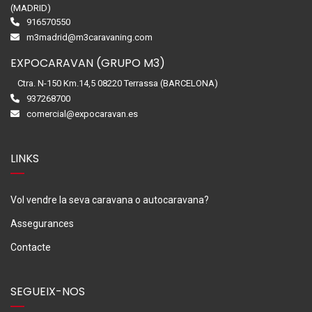
(MADRID)
916570550
m3madrid@m3caravaning.com
EXPOCARAVAN (GRUPO M3)
Ctra. N-150 Km.14,5 08220 Terrassa (BARCELONA)
937268700
comercial@expocaravan.es
LINKS
Vol vendre la seva caravana o autocaravana?
Assegurances
Contacte
SEGUEIX-NOS