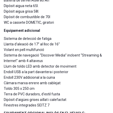
Bateria de servei AGM 80 Ah
Dipòsit aigua neta 65l.
Dipòsit aigua grisa 58l.
Dipòsit de combustible de 70l
WC a cassete DOMETIC, giratori
Equipament adicional
Sistema de detecció de fatiga
Llanta d'aleació de 17” al lloc de 16”
Volant en pell multifunció
Sistema de navegació “Discover Media” incloent “Streaming &
Internet” amb 4 altaveus
Llum de toldo LED amb detector de moviment
Endoll USB a la part davantera i posterior
Endoll 230V addicional a la cuina
Càmara marxa enrere amb cablejat
Toldo 305 x 250 cm
Terra de PVC duradors, d'estil fusta
Dipòsit d'aigües grises aïllat i calefactat
Finestres integrades SEITZ 7