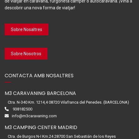
de viatjar en caravana, furgoneta camper o autocaravana. ¡Vina a
descobrir una nova forma de viatjar!
Sobre Nosaltres
Sobre Nosotros
CONTACTA AMB NOSALTRES
M3 CARAVANING BARCELONA
Ctra. N-340 Km. 1214,4 08720 Vilafranca del Penedes. (BARCELONA)
938182500
info@m3caravaning.com
M3 CAMPING CENTER MADRID
Ctra. de Burgos N-I Km.24 28700 San Sebastián de los Reyes