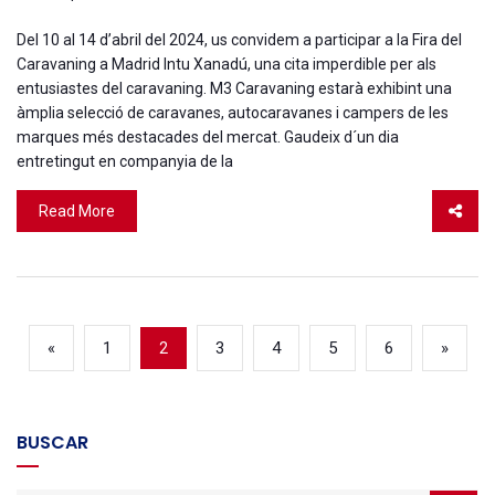
Del 10 al 14 d’abril del 2024, us convidem a participar a la Fira del
Caravaning a Madrid Intu Xanadú, una cita imperdible per als
entusiastes del caravaning. M3 Caravaning estarà exhibint una
àmplia selecció de caravanes, autocaravanes i campers de les
marques més destacades del mercat. Gaudeix d´un dia
entretingut en companyia de la
Read More
«
1
(current)
3
4
5
6
»
2
BUSCAR