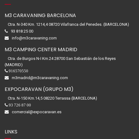
M3 CARAVANING BARCELONA
Ctra. N-340 Km. 1214,4 08720 Vilafranca del Penedes. (BARCELONA)
93 818 25 00
info@m3caravaning.com
M3 CAMPING CENTER MADRID
Ctra. de Burgos N-I Km.24 28700 San Sebastián de los Reyes
(MADRID)
916570550
m3madrid@m3caravaning.com
EXPOCARAVAN (GRUPO M3)
Ctra. N-150 Km.14,5 08220 Terrassa (BARCELONA)
93 726 87 00
comercial@expocaravan.es
LINKS