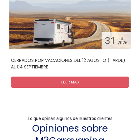
31
N
JUL
26
2026
CERRADOS POR VACACIONES DEL 12 AGOSTO (TARDE)
A
AL 04 SEPTIEMBRE
LEER MÁS
Lo que opinan algunos de nuestros clientes
Opiniones sobre